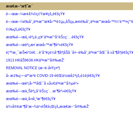
æœ€æ–°æ¶ˆæ¯
é—œæ–¼æ¢å¾©ç‡Ÿæ¥­çš„é€šçŸ¥
é—œæ–¼è­‰åˆ¸äº¤æ˜“æ¥­å‹™é‡çµ„åŠçµ‚æ­¢è­‰åˆ¸äº¤æ˜“æœå‹™ï¼ˆé™¤ç”
ï¼‰çš„é€šçŸ¥
æœ‰é—œä¸‹èª¿è‚¡ç¥¨äº¤æ˜“å°èŠ±ç¨…é€šçŸ¥
æœ‰é—œèª¿æ•´æœå‹™æ”¶è²»é€šçŸ¥
é¦™æ¸¯æŠ•è³‡è€…è­˜åˆ¥ç¢¼åˆ¶åº¦åŠå ´å¤–è­‰åˆ¸äº¤æ˜“åŒ¯å ±åˆ¶åº¦é€šçŸ
1913.HKåŠ9638.HKäº¤æ˜“å®‰æŽ’
REMOVAL NOTICE (æ¬é·å•Ÿç¤º)
å› æ‡‰ç¬¬äº”æ³¢ COVID-19 è€Œä½œå‡ºçš„é‡è¦é€šçŸ¥
æœ‰é—œè²¡å‹™åŒ¯å ±å±€äº¤æ˜“å¾µè²»
æœ‰é—œä¸Šèª¿å°èŠ±ç¨…æ”¶è²»é€šçŸ¥
æœ‰é—œä¸å‹•å¸³æˆ¶é€šçŸ¥
ä¾›å®¢æˆ¶å­˜æ¬¾ä¹‹éŠ€è¡Œçš„æœ€æ–°å®‰æŽ’